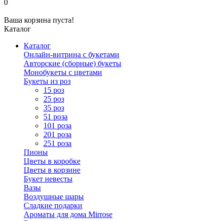
0
Ваша корзина пуста!
Каталог
Каталог
Онлайн-витрина с букетами
Авторские (сборные) букеты
Монобукеты с цветами
Букеты из роз
15 роз
25 роз
35 роз
51 роза
101 роза
201 роза
251 роза
Пионы
Цветы в коробке
Цветы в корзине
Букет невесты
Вазы
Воздушные шары
Сладкие подарки
Ароматы для дома Mirrose