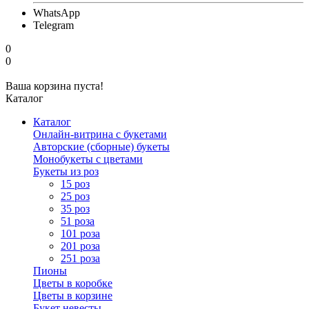
WhatsApp
Telegram
0
0
Ваша корзина пуста!
Каталог
Каталог
Онлайн-витрина с букетами
Авторские (сборные) букеты
Монобукеты с цветами
Букеты из роз
15 роз
25 роз
35 роз
51 роза
101 роза
201 роза
251 роза
Пионы
Цветы в коробке
Цветы в корзине
Букет невесты