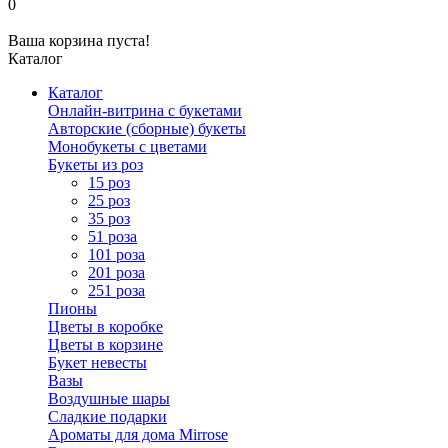
0
Ваша корзина пуста!
Каталог
Каталог
Онлайн-витрина с букетами
Авторские (сборные) букеты
Монобукеты с цветами
Букеты из роз
15 роз
25 роз
35 роз
51 роза
101 роза
201 роза
251 роза
Пионы
Цветы в коробке
Цветы в корзине
Букет невесты
Вазы
Воздушные шары
Сладкие подарки
Ароматы для дома Mirrose