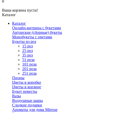
0
Ваша корзина пуста!
Каталог
Каталог
Онлайн-витрина с букетами
Авторские (сборные) букеты
Монобукеты с цветами
Букеты из роз
15 роз
25 роз
35 роз
51 роза
101 роза
201 роза
251 роза
Пионы
Цветы в коробке
Цветы в корзине
Букет невесты
Вазы
Воздушные шары
Сладкие подарки
Ароматы для дома Mirrose